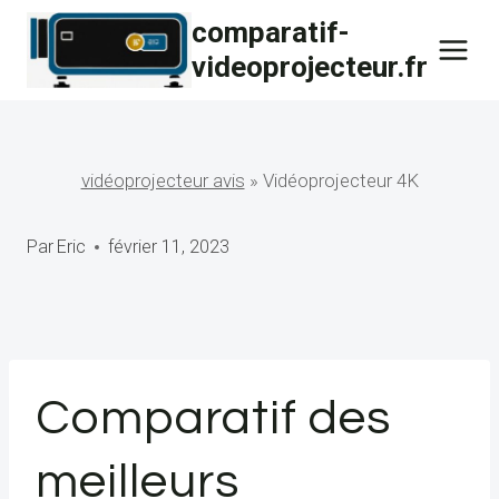
Skip
comparatif-
to
videoprojecteur.fr
content
vidéoprojecteur avis
»
Vidéoprojecteur 4K
Par
Eric
février 11, 2023
Comparatif des
meilleurs