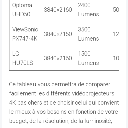
Optoma
2400
3840×2160
500 0
UHD50
Lumens
ViewSonic
3500
3840×2160
12 00
PX747-4K
Lumens
LG
1500
3840×2160
100 0
HU70LS
Lumens
Ce tableau vous permettra de comparer
facilement les différents vidéoprojecteurs
4K pas chers et de choisir celui qui convient
le mieux à vos besoins en fonction de votre
budget, de la résolution, de la luminosité,